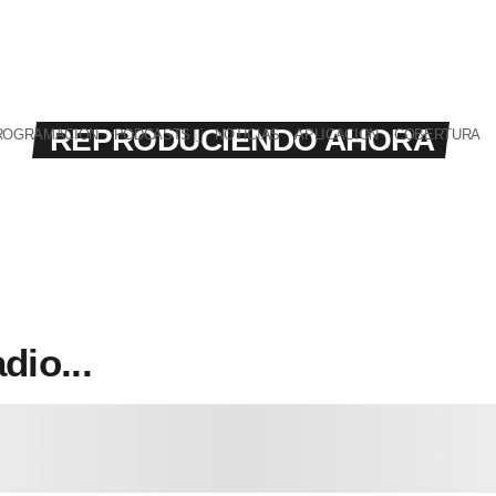
REPRODUCIENDO AHORA
ROGRAMACION
PODCASTS
NOTICIAS
APLICACION
COBERTURA
:
:
dio...