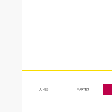
RADIO
Pregón de fiestas Santa
María Magdalena
today
21/07/2026
6
1
2
LUNES
MARTES