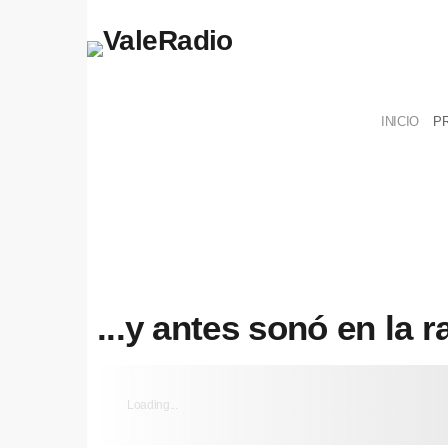
INICIO
P
...y antes sonó en la ra
Loading...