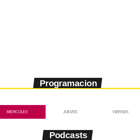
RADIO
PROGRAMACION DE
VERANO EN VALE RADIO
today
08/07/2026
4
Programacion
MIERCOLES
JUEVES
VIERNES
Podcasts