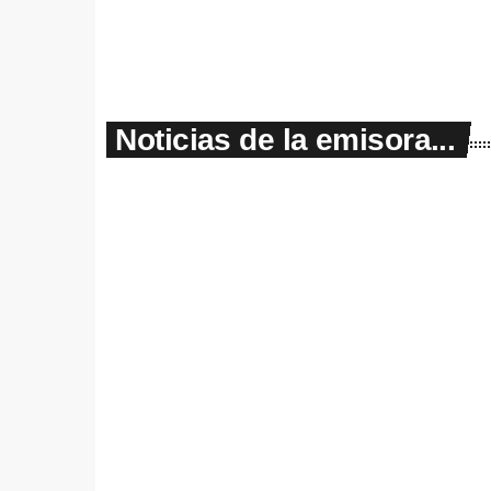
today
31/07/2026
8
Noticias de la emisora...
insert_lin