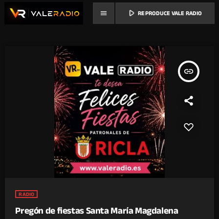
play_arrow
menu
REPRODUCE VALE RADIO
insert_link
RADIO
Pregón de fiestas Santa María Magdalena