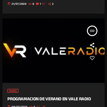
today
21/07/2026
6
1
2
insert_link
RADIO
PROGRAMACION DE VERANO EN VALE RADIO
today
08/07/2026
4