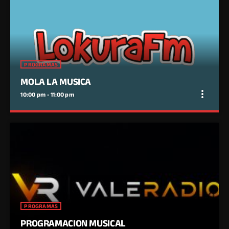
PROGRAMAS
MOLA LA MUSICA
more_vert
10:00 pm - 11:00 pm
close
MOLA LA MUSICA
Desde Lokura FM con Javi de Corpus y DJ Xavi In Session
PROGRAMAS
PROGRAMACION MUSICAL