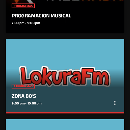
PROGRAMAS
PROGRAMACION MUSICAL
7:00 pm - 9:00 pm
PROGRAMAS
ZONA 80’S
more_vert
9:00 pm - 10:00 pm
close
ZONA 80’S
Desde LokuraFM