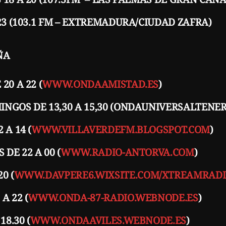
 23 (103.1 FM – EXTREMADURA/CIUDAD ZAFRA)
ÑA
20 A 22 (
WWW.ONDAAMISTAD.ES
)
NGOS DE 13,30 A 15,30 (ONDAUNIVERSALTENER
 A 14 (
WWW.VILLAVERDEFM.BLOGSPOT.COM
)
DE 22 A 00 (
WWW.RADIO-ANTORVA.COM
)
0 (
WWW.DAVPERE6.WIXSITE.COM/XTREAMRAD
A 22 (
WWW.ONDA-87-RADIO.WEBNODE.ES
)
18.30 (
WWW.ONDAAVILES.WEBNODE.ES
)