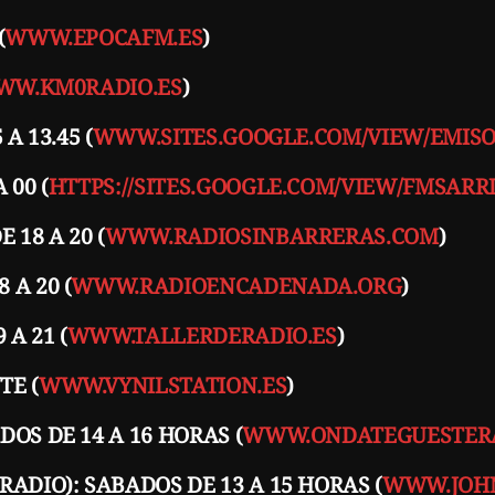
(
WWW.EPOCAFM.ES
)
W.KM0RADIO.ES
)
A 13.45 (
WWW.SITES.GOOGLE.COM/VIEW/EMIS
 00 (
HTTPS://SITES.GOOGLE.COM/VIEW/FMSARRI
 18 A 20 (
WWW.RADIOSINBARRERAS.COM
)
 A 20 (
WWW.RADIOENCADENADA.ORG
)
A 21 (
WWW.TALLERDERADIO.ES
)
TE (
WWW.VYNILSTATION.ES
)
OS DE 14 A 16 HORAS (
WWW.ONDATEGUESTER
ADIO): SABADOS DE 13 A 15 HORAS (
WWW.JOHN