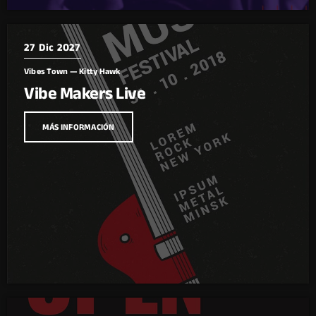
27
Dic 2027
Vibes Town — Kitty Hawk
Vibe Makers Live
MÁS INFORMACIÓN