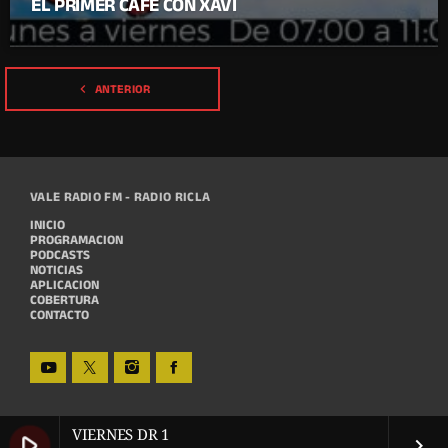
EL PRIMER CAFE CON XAVI
navigate_before
ANTERIOR
VALE RADIO FM - RADIO RICLA
INICIO
PROGRAMACION
PODCASTS
NOTICIAS
APLICACION
COBERTURA
CONTACTO
VIERNES DR 1
play_arrow
keyboard_arrow_right