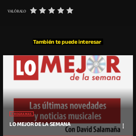
VALÓRALO
También te puede interesar
PROGRAMAS
LO MEJOR DE LA SEMANA
more_vert