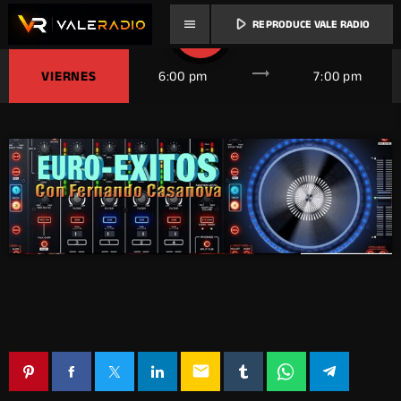
play_arrow
menu
REPRODUCE VALE RADIO
share
email
trending_flat
VIERNES
6:00 pm
7:00 pm
email