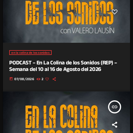
en la colina de los sonidos
PODCAST – En La Colina de los Sonidos (REP) –
Semana del 10 al 16 de Agosto del 2026
today
07/08/2026
2
insert_link