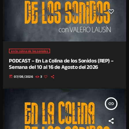
en la colina de los sonidos
PODCAST – En La Colina de los Sonidos (REP) –
Semana del 10 al 16 de Agosto del 2026
today
07/08/2026
3
insert_link