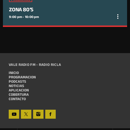
ZONA 80’S
more_vert
9:00 pm - 10:00 pm
close
ZONA 80’S
Desde LokuraFM
VALE RADIO FM - RADIO RICLA
INICIO
PROGRAMACION
PODCASTS
NOTICIAS
APLICACION
COBERTURA
CONTACTO