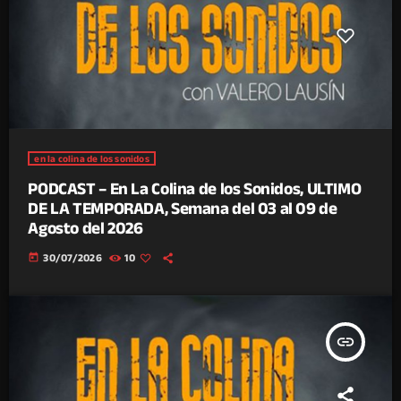
en la colina de los sonidos
PODCAST – En La Colina de los Sonidos, ULTIMO
DE LA TEMPORADA, Semana del 03 al 09 de
Agosto del 2026
today
30/07/2026
10
insert_link