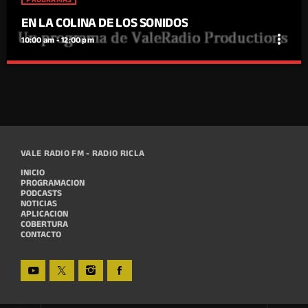
EN LA COLINA DE LOS SONIDOS
more_vert
10:00 am - 12:00 pm
close
EN LA COLINA DE LOS SONIDOS
Con Valero Lausin
VALE RADIO FM - RADIO RICLA
INICIO
PROGRAMACION
PODCASTS
NOTICIAS
APLICACION
COBERTURA
CONTACTO