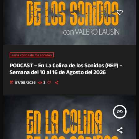
en la colina de los sonidos
PODCAST – En La Colina de los Sonidos (REP) –
Semana del 10 al 16 de Agosto del 2026
today
07/08/2026
3
insert_link