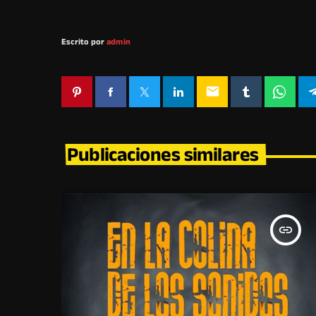
Escrito por
admin
email
Publicaciones similares
insert_link