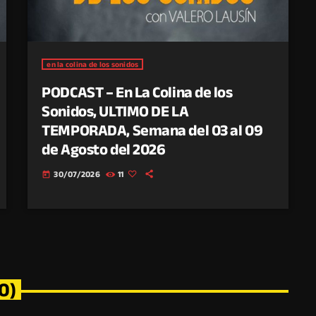
en la colina de los sonidos
PODCAST – En La Colina de los
Sonidos, ULTIMO DE LA
TEMPORADA, Semana del 03 al 09
de Agosto del 2026
30/07/2026
11
today
0)