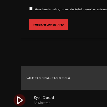
Guarda mi nombre, correo electrónico y web en este na
VALE RADIO FM - RADIO RICLA
play_arrow
Eyes Closed
Ed Sheeran