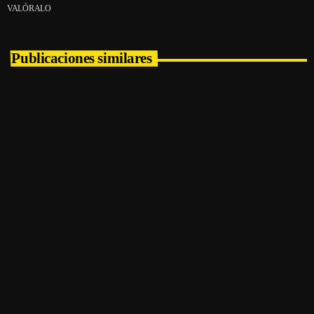
VALÓRALO
Publicaciones similares
insert_link
en la colina de los sonidos