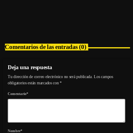
PODCAST – En La Colina de los Sonidos,
Semana del 27 al 02 de Agosto del 2026
today
24/07/2026
1
Comentarios de las entradas (0)
Deja una respuesta
Tu dirección de correo electrónico no será publicada. Los campos
obligatorios están marcados con *
Comentario*
Nombre*