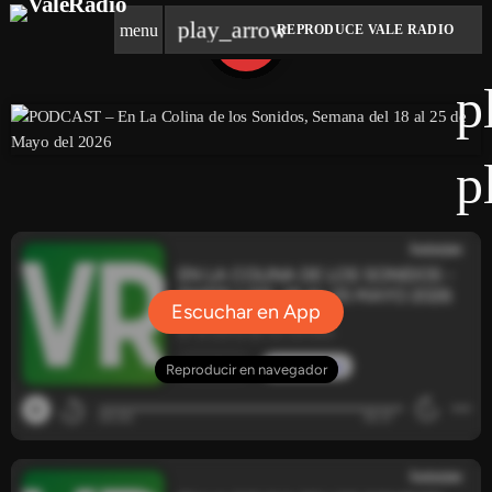
play_arrow
menu
REPRODUCE VALE RADIO
share
email
p
p