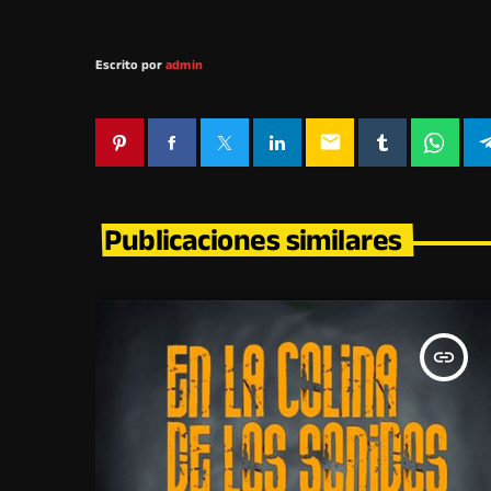
Escrito por
admin
email
Publicaciones similares
insert_link