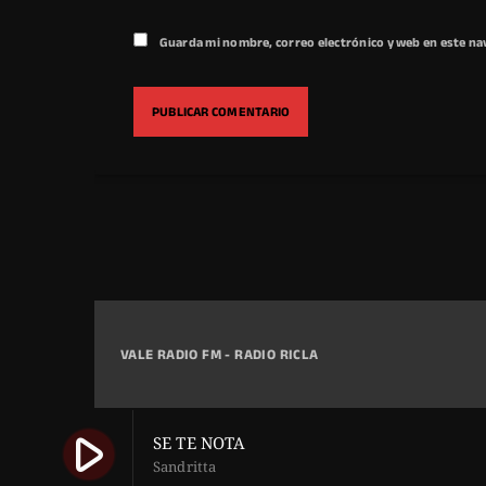
Guarda mi nombre, correo electrónico y web en este na
VALE RADIO FM - RADIO RICLA
play_arrow
SE TE NOTA
Sandritta