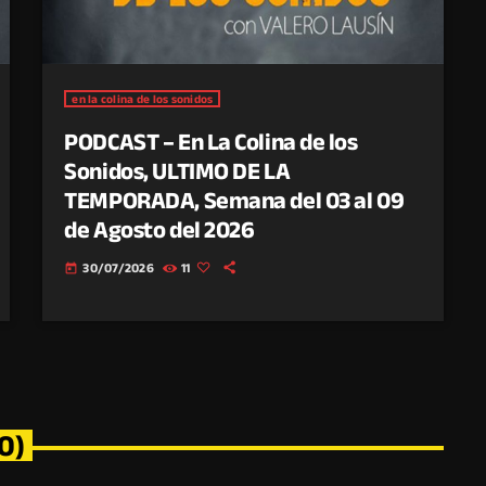
en la colina de los sonidos
PODCAST – En La Colina de los
Sonidos, ULTIMO DE LA
TEMPORADA, Semana del 03 al 09
de Agosto del 2026
30/07/2026
11
today
0)