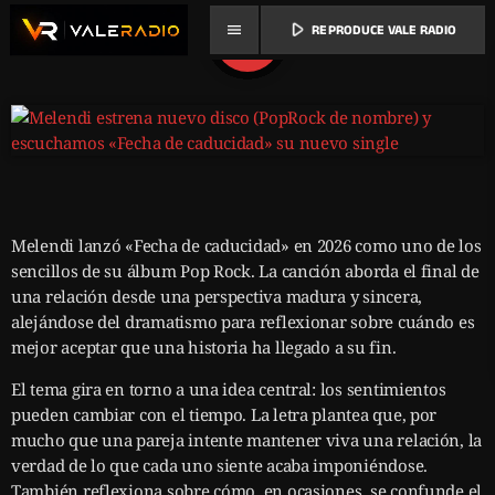
play_arrow
menu
REPRODUCE VALE RADIO
share
email
Melendi lanzó «Fecha de caducidad» en 2026 como uno de los
sencillos de su álbum Pop Rock. La canción aborda el final de
una relación desde una perspectiva madura y sincera,
alejándose del dramatismo para reflexionar sobre cuándo es
mejor aceptar que una historia ha llegado a su fin.
El tema gira en torno a una idea central: los sentimientos
pueden cambiar con el tiempo. La letra plantea que, por
mucho que una pareja intente mantener viva una relación, la
verdad de lo que cada uno siente acaba imponiéndose.
También reflexiona sobre cómo, en ocasiones, se confunde el