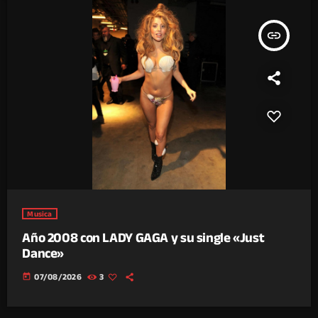
insert_link
Musica
Año 2008 con LADY GAGA y su single «Just
Dance»
today
07/08/2026
3