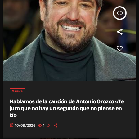
insert_link
Musica
Hablamos de la canción de Antonio Orozco «Te
juro que no hay un segundo que no piense en
tí»
today
10/08/2026
1