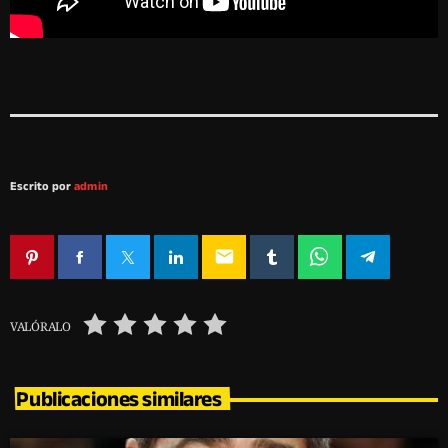
Escrito por
admin
email
VALÓRALO
Publicaciones similares