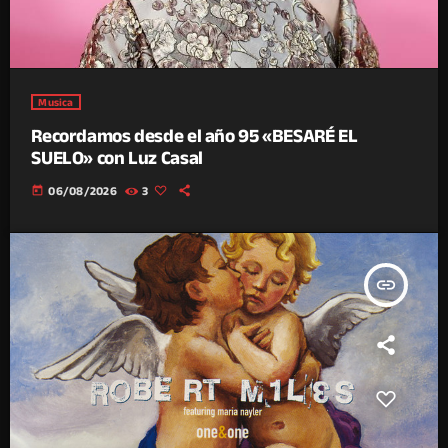
Musica
Recordamos desde el año 95 «BESARÉ EL
SUELO» con Luz Casal
today
06/08/2026
3
insert_link