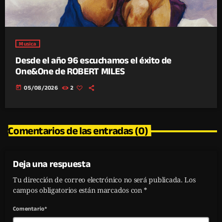
Musica
Desde el año 96 escuchamos el éxito de
One&One de ROBERT MILES
today
05/08/2026
2
Comentarios de las entradas (0)
Deja una respuesta
Tu dirección de correo electrónico no será publicada. Los
campos obligatorios están marcados con *
Comentario*